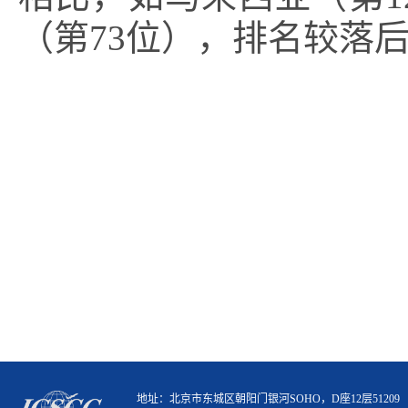
（第73位），排名较落
地址：北京市东城区朝阳门银河SOHO，D座12层51209